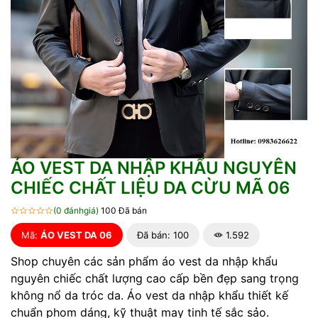
ÁO VEST DA NHẬP KHẨU NGUYÊN
CHIẾC CHẤT LIỆU DA CỪU MÃ 06
(0 đánhgiá)
100 Đã bán
Mã:
ÁO VEST DA 06
Đã bán: 100
1.592
Shop chuyên các sản phẩm áo vest da nhập khẩu
nguyên chiếc chất lượng cao cấp bền đẹp sang trọng
không nổ da tróc da. Áo vest da nhập khẩu thiết kế
chuẩn phom dáng, kỹ thuật may tinh tế sắc sảo.