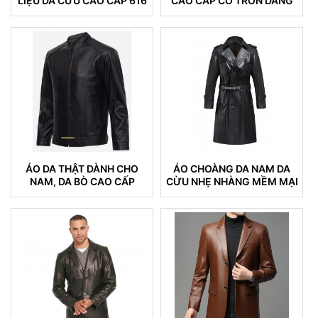
LIỆU DA CỪU CAO CẤP 616
CAO CẤP CỔ TRÒN DÁNG
TRƠN
ÁO DA THẬT DÀNH CHO
ÁO CHOÀNG DA NAM DA
NAM, DA BÒ CAO CẤP
CỪU NHẸ NHÀNG MỀM MẠI
KHÔNG NỔ DA BONG TRÓC
04
DA (100)