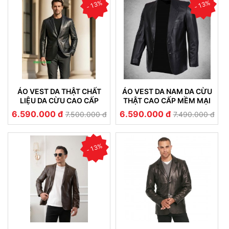
- 13%
- 13%
ÁO VEST DA THẬT CHẤT
ÁO VEST DA NAM DA CỪU
LIỆU DA CỪU CAO CẤP
THẬT CAO CẤP MỀM MẠI
MÀU ĐEN (VEST 03)
NHẸ MÀU ĐEN
6.590.000 đ
6.590.000 đ
7.500.000 đ
7.490.000 đ
- 13%