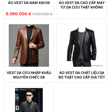
ÁO VEST DA NAM XỊN 09
ÁO VEST DA CAO CẤP MAY
TỪ DA CỪU THẬT KHÔNG
NỔ DA (VEST 05)
6.590.000 đ
7.490.000 đ
VEST DA CỪU NHẬP KHẨU
ÁO VEST DA CHẤT LIỆU DA
NGUYÊN CHIẾC 08
BÒ THẬT CAO CẤP GIÁ TỐT
(VEST 02)