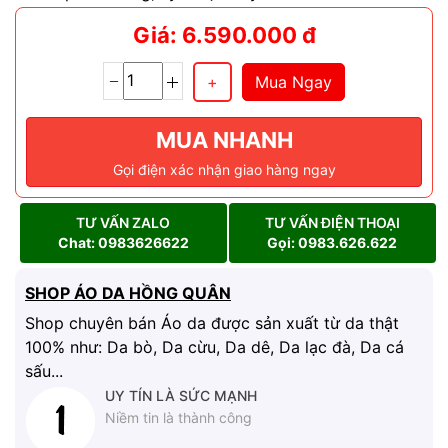
Giá: 6.590.000 đ
Mua Ngay
MUA NHANH
Gọi điện xác nhận giao hàng ngay
TƯ VẤN ZALO
TƯ VẤN ĐIỆN THOẠI
Chat: 0983626622
Gọi: 0983.626.622
SHOP ÁO DA HỒNG QUÂN
Shop chuyên bán Áo da được sản xuất từ da thật
100% như: Da bò, Da cừu, Da dê, Da lạc đà, Da cá
sấu...
UY TÍN LÀ SỨC MẠNH
Niềm tin là thành công