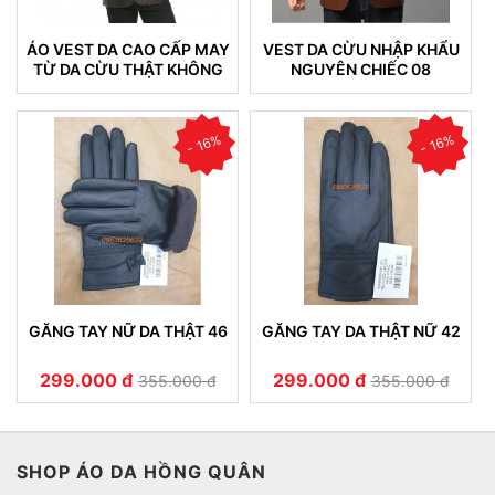
ÁO VEST DA CAO CẤP MAY
VEST DA CỪU NHẬP KHẨU
TỪ DA CỪU THẬT KHÔNG
NGUYÊN CHIẾC 08
NỔ DA (VEST 05)
- 16%
- 16%
GĂNG TAY NỮ DA THẬT 46
GĂNG TAY DA THẬT NỮ 42
299.000 đ
299.000 đ
355.000 đ
355.000 đ
SHOP ÁO DA HỒNG QUÂN