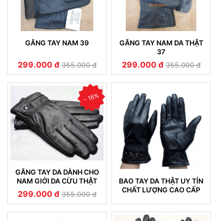
GĂNG TAY NAM 39
GĂNG TAY NAM DA THẬT
37
299.000 đ
299.000 đ
355.000 đ
355.000 đ
- 16%
GĂNG TAY DA DÀNH CHO
BAO TAY DA THẬT UY TÍN
NAM GIỚI DA CỪU THẬT
CHẤT LƯỢNG CAO CẤP
CAO CẤP 20
299.000 đ
355.000 đ
KHÔNG NỔ DA