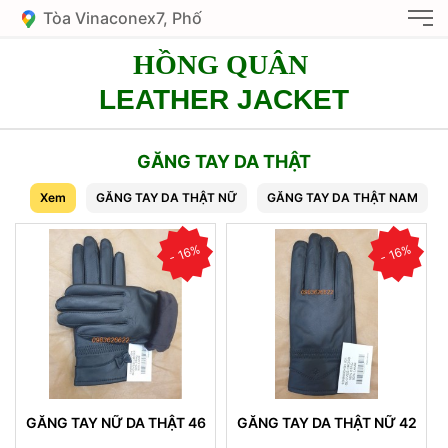
Tòa Vinaconex7, Phố
Nguyễn Văn Giáp, KĐT
HỒNG QUÂN
Mỹ Đình 1, HN
LEATHER JACKET
GĂNG TAY DA THẬT
Xem
GĂNG TAY DA THẬT NỮ
GĂNG TAY DA THẬT NAM
- 16%
- 16%
GĂNG TAY NỮ DA THẬT 46
GĂNG TAY DA THẬT NỮ 42