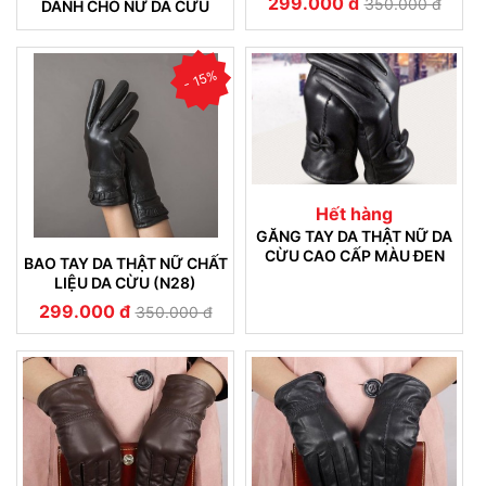
299.000 đ
350.000 đ
DÀNH CHO NỮ DA CỪU
THẬT KHÔNG NỔ DA 18
- 15%
Hết hàng
GĂNG TAY DA THẬT NỮ DA
CỪU CAO CẤP MÀU ĐEN
BAO TAY DA THẬT NỮ CHẤT
LIỆU DA CỪU (N28)
299.000 đ
350.000 đ