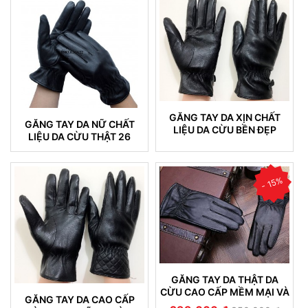
GĂNG TAY DA XỊN CHẤT
GĂNG TAY DA NỮ CHẤT
LIỆU DA CỪU BỀN ĐẸP
LIỆU DA CỪU THẬT 26
KHÔNG NỔ DA 16
- 15%
GĂNG TAY DA THẬT DA
CỪU CAO CẤP MỀM MẠI VÀ
GĂNG TAY DA CAO CẤP
BỀN ĐẸP (22)