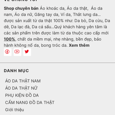
nhiều chiêu trò lừa gạt.
Shop chuyên bán
Áo khoác da, Áo da thật, Áo da
Áo Da Hồng Quân - Chuyên bán găng tay da thật đẹp
nam, Áo da nữ, Găng tay da, Ví da, Thắt lưng da...
chất lượng
được sản xuất từ da thật 100% như: Da bò, Da cừu, Da
Tạo nên sự khác biệt bằng dòng sản phẩm đẹp chất
dê, Da lạc đà, Da cá sấu...Quý khách hàng yên tâm là
lượng, Áo Da Hồng Quân trở thành địa chỉ mua sắm
các sản phẩm trên được làm từ da thuộc cao cấp mới
đáng tin cậy của các Fashionista. Chúng tôi chuyên
100%
, chất da mềm mại, nhẹ nhàng, bền đẹp, bảo
cung cấp các dòng găng tay da đảm bảo được các
hành không nổ da, bong tróc da.
Xem thêm
tiêu chí cao như:
Găng tay da nhập khẩu
được làm từ da bò, da dê, da
cừu thật 100%.
DANH MỤC
Sản phẩm không bị phai màu, bong tróc hoặc nổ da
sau thời gian dài sử dụng.
ÁO DA THẬT NAM
ÁO DA THẬT NỮ
Thiết kế găng tay thời trang liên tục được đổi mới mẫu
mã.
PHỤ KIỆN ĐỒ DA
CẨM NANG ĐỒ DA THẬT
Găng tay chính hãng có giá bán ưu đãi và vừa với túi
Giới thiệu
tiền của khách hàng.