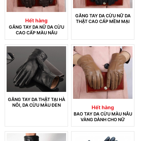
GĂNG TAY DA CỪU NỮ DA
Hết hàng
THẬT CAO CẤP MỀM MẠI
GĂNG TAY DA NỮ DA CỪU
CAO CẤP MÀU NÂU
GĂNG TAY DA THẬT TẠI HÀ
NÔI, DA CỪU MÀU ĐEN
Hết hàng
DÀNH CHO NAM GIỚI (19)
BAO TAY DA CỪU MÀU NÂU
VÀNG DÀNH CHO NỮ