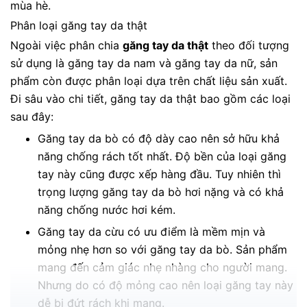
mùa hè.
Phân loại găng tay da thật
Ngoài việc phân chia
găng tay da thật
theo đối tượng
sử dụng là găng tay da nam và găng tay da nữ, sản
phẩm còn được phân loại dựa trên chất liệu sản xuất.
Đi sâu vào chi tiết, găng tay da thật bao gồm các loại
sau đây:
Găng tay da bò
có độ dày cao nên sở hữu khả
năng chống rách tốt nhất. Độ bền của loại găng
tay này cũng được xếp hàng đầu. Tuy nhiên thì
trọng lượng găng tay da bò hơi nặng và có khả
năng chống nước hơi kém.
Găng tay da cừu
có ưu điểm là mềm mịn và
mỏng nhẹ hơn so với găng tay da bò. Sản phẩm
mang đến cảm giác nhẹ nhàng cho người mang.
Nhưng do có độ mỏng cao nên loại găng tay này
dễ bị đứt rách khi mang.