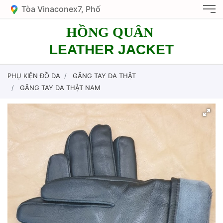
Tòa Vinaconex7, Phố
Nguyễn Văn Giáp, KĐT
HỒNG QUÂN
Mỹ Đình 1, HN
LEATHER JACKET
PHỤ KIỆN ĐỒ DA
GĂNG TAY DA THẬT
GĂNG TAY DA THẬT NAM