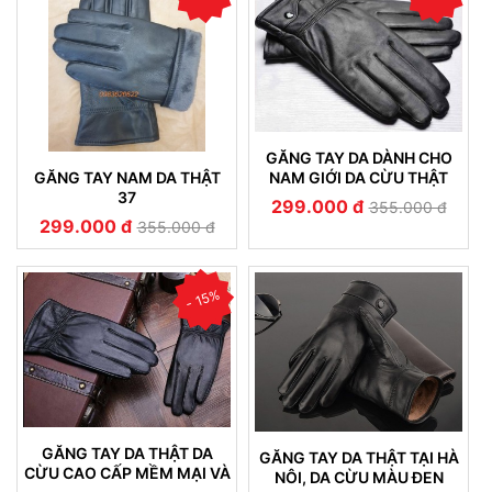
GĂNG TAY DA DÀNH CHO
GĂNG TAY NAM DA THẬT
NAM GIỚI DA CỪU THẬT
37
CAO CẤP 20
299.000 đ
355.000 đ
299.000 đ
355.000 đ
- 15%
GĂNG TAY DA THẬT DA
GĂNG TAY DA THẬT TẠI HÀ
CỪU CAO CẤP MỀM MẠI VÀ
NÔI, DA CỪU MÀU ĐEN