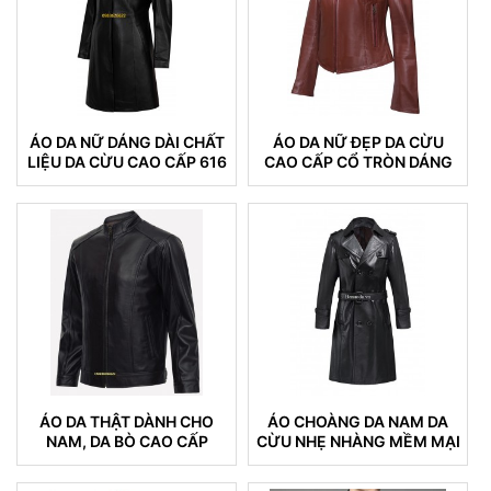
ÁO DA NỮ DÁNG DÀI CHẤT
ÁO DA NỮ ĐẸP DA CỪU
LIỆU DA CỪU CAO CẤP 616
CAO CẤP CỔ TRÒN DÁNG
TRƠN
ÁO DA THẬT DÀNH CHO
ÁO CHOÀNG DA NAM DA
NAM, DA BÒ CAO CẤP
CỪU NHẸ NHÀNG MỀM MẠI
KHÔNG NỔ DA BONG TRÓC
04
DA (100)