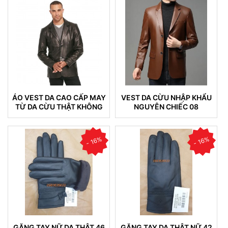
ÁO VEST DA CAO CẤP MAY
VEST DA CỪU NHẬP KHẨU
TỪ DA CỪU THẬT KHÔNG
NGUYÊN CHIẾC 08
NỔ DA (VEST 05)
- 16%
- 16%
GĂNG TAY NỮ DA THẬT 46
GĂNG TAY DA THẬT NỮ 42