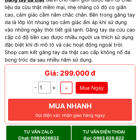
liệu da cừu thật mềm mại, nhẹ nhàng có độ co giãn
cao, cảm giác cầm nắm chắc chắn. Bên trong găng tay
da là lớp lót nhung tạo cảm giác ấm áp khi sử dụng
vào những ngày thời tiết giá lạnh. Găng tay da cừu cao
cấp có độ bền cao được nhiều người ưa thích sử dụng
đặc biệt khi đi mô tô và các hoạt động ngoài trời.
Shop cam kết găng tay da thật cao cấp không nổ da
bong tróc da sau nhiều năm sử dụng.
Giá: 299.000 đ
Mua Ngay
MUA NHANH
Gọi điện xác nhận giao hàng ngay
TƯ VẤN ZALO
TƯ VẤN ĐIỆN THOẠI
Chat: 0983626622
Gọi: 0983.626.622