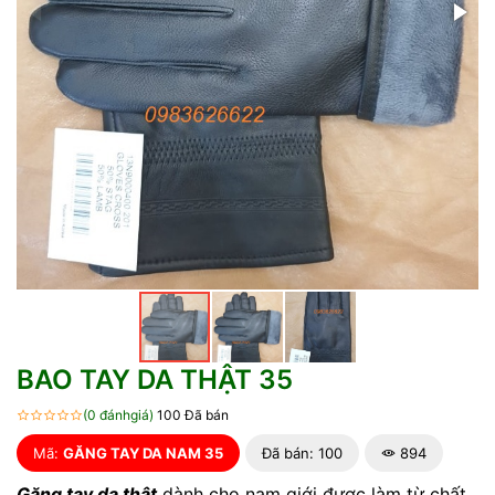
BAO TAY DA THẬT 35
(0 đánhgiá)
100 Đã bán
Mã:
GĂNG TAY DA NAM 35
Đã bán: 100
894
Găng tay da thật
dành cho nam giới được làm từ chất