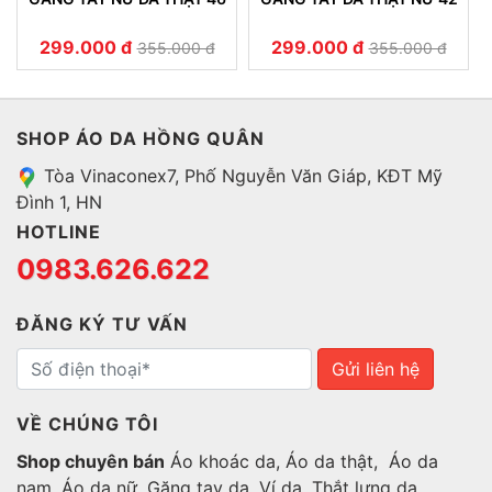
299.000 đ
299.000 đ
355.000 đ
355.000 đ
SHOP ÁO DA HỒNG QUÂN
Tòa Vinaconex7, Phố Nguyễn Văn Giáp, KĐT Mỹ
Đình 1, HN
HOTLINE
0983.626.622
ĐĂNG KÝ TƯ VẤN
Gửi liên hệ
VỀ CHÚNG TÔI
Shop chuyên bán
Áo khoác da, Áo da thật, Áo da
nam, Áo da nữ, Găng tay da, Ví da, Thắt lưng da...