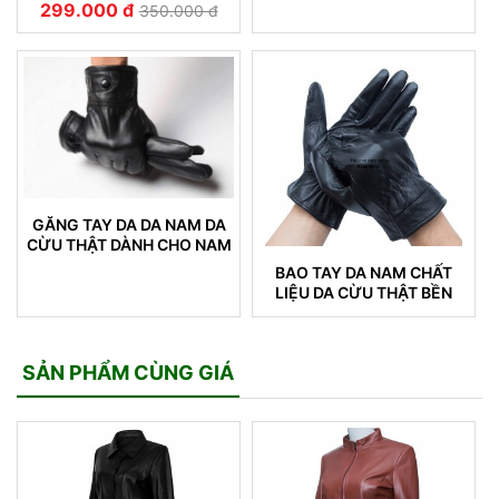
BỀN ĐẸP (22)
DÀNH CHO NAM GIỚI (19)
299.000 đ
350.000 đ
GĂNG TAY DA DA NAM DA
CỪU THẬT DÀNH CHO NAM
BAO TAY DA NAM CHẤT
LIỆU DA CỪU THẬT BỀN
ĐẸP KHÔNG NỔ DA 16
SẢN PHẨM CÙNG GIÁ