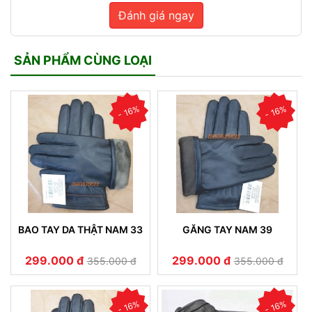
Đánh giá ngay
SẢN PHẨM CÙNG LOẠI
- 16%
- 16%
BAO TAY DA THẬT NAM 33
GĂNG TAY NAM 39
299.000 đ
299.000 đ
355.000 đ
355.000 đ
- 16%
- 16%