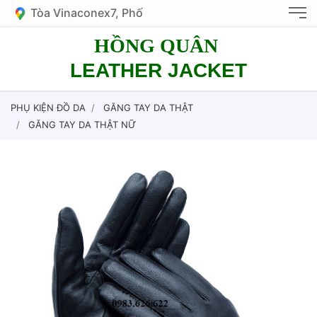
Tòa Vinaconex7, Phố
Nguyễn Văn Giáp, KĐT
HỒNG QUÂN
Mỹ Đình 1, HN
LEATHER JACKET
PHỤ KIỆN ĐỒ DA
GĂNG TAY DA THẬT
GĂNG TAY DA THẬT NỮ