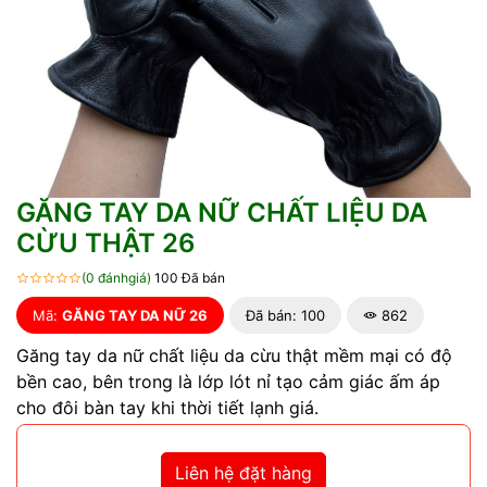
GĂNG TAY DA NỮ CHẤT LIỆU DA
CỪU THẬT 26
(0 đánhgiá)
100 Đã bán
Mã:
GĂNG TAY DA NỮ 26
Đã bán: 100
862
Găng tay da nữ chất liệu da cừu thật mềm mại có độ
bền cao, bên trong là lớp lót nỉ tạo cảm giác ấm áp
cho đôi bàn tay khi thời tiết lạnh giá.
Liên hệ đặt hàng