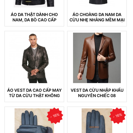
ÁO DA THẬT DÀNH CHO
ÁO CHOÀNG DA NAM DA
NAM, DA BÒ CAO CẤP
CỪU NHẸ NHÀNG MỀM MẠI
KHÔNG NỔ DA BONG TRÓC
04
DA (100)
ÁO VEST DA CAO CẤP MAY
VEST DA CỪU NHẬP KHẨU
TỪ DA CỪU THẬT KHÔNG
NGUYÊN CHIẾC 08
NỔ DA (VEST 05)
- 16%
- 16%