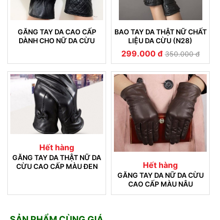
GĂNG TAY DA CAO CẤP
BAO TAY DA THẬT NỮ CHẤT
DÀNH CHO NỮ DA CỪU
LIỆU DA CỪU (N28)
THẬT KHÔNG NỔ DA 18
299.000 đ
350.000 đ
Hết hàng
GĂNG TAY DA THẬT NỮ DA
Hết hàng
CỪU CAO CẤP MÀU ĐEN
GĂNG TAY DA NỮ DA CỪU
CAO CẤP MÀU NÂU
SẢN PHẨM CÙNG GIÁ