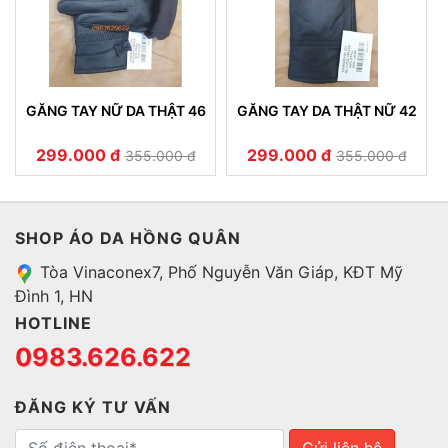
GĂNG TAY NỮ DA THẬT 46
GĂNG TAY DA THẬT NỮ 42
299.000 đ
299.000 đ
355.000 đ
355.000 đ
SHOP ÁO DA HỒNG QUÂN
Tòa Vinaconex7, Phố Nguyễn Văn Giáp, KĐT Mỹ
Đình 1, HN
HOTLINE
0983.626.622
ĐĂNG KÝ TƯ VẤN
Gửi liên hệ