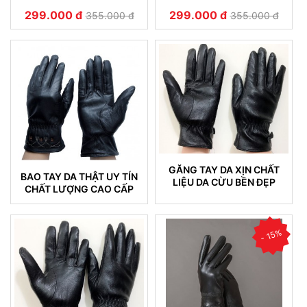
299.000 đ
299.000 đ
355.000 đ
355.000 đ
GĂNG TAY DA XỊN CHẤT
BAO TAY DA THẬT UY TÍN
LIỆU DA CỪU BỀN ĐẸP
CHẤT LƯỢNG CAO CẤP
KHÔNG NỔ DA 16
KHÔNG NỔ DA
- 15%