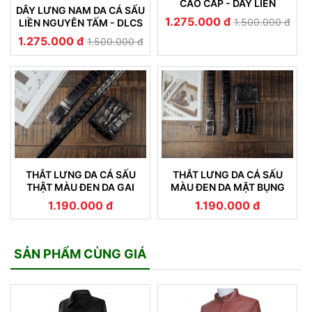
CAO CẤP - DÂY LIỀN
DÂY LƯNG NAM DA CÁ SẤU
NGUYÊN TẤM - DLCS 012
1.275.000 đ
1.500.000 đ
LIỀN NGUYÊN TẤM - DLCS
011
1.275.000 đ
1.500.000 đ
THẮT LƯNG DA CÁ SẤU
THẮT LƯNG DA CÁ SẤU
THẬT MÀU ĐEN DA GAI
MÀU ĐEN DA MẶT BỤNG
LƯNG CÁ SẤU
CON CÁ SẤU
1.190.000 đ
1.190.000 đ
SẢN PHẨM CÙNG GIÁ