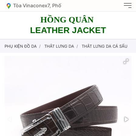
Tòa Vinaconex7, Phố
Nguyễn Văn Giáp, KĐT
HỒNG QUÂN
Mỹ Đình 1, HN
LEATHER JACKET
PHỤ KIỆN ĐỒ DA
THẮT LƯNG DA
THẮT LƯNG DA CÁ SẤU