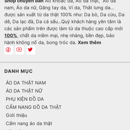
Shop chuyên bán
Áo khoác da, Áo da thật, Áo da
nam, Áo da nữ, Găng tay da, Ví da, Thắt lưng da...
được sản xuất từ da thật 100% như: Da bò, Da cừu, Da
dê, Da lạc đà, Da cá sấu...Quý khách hàng yên tâm là
các sản phẩm trên được làm từ da thuộc cao cấp mới
100%
, chất da mềm mại, nhẹ nhàng, bền đẹp, bảo
hành không nổ da, bong tróc da.
Xem thêm
DANH MỤC
ÁO DA THẬT NAM
ÁO DA THẬT NỮ
PHỤ KIỆN ĐỒ DA
CẨM NANG ĐỒ DA THẬT
Giới thiệu
Cẩm nang áo da thật