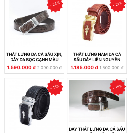
- 24%
- 21%
THẮT LƯNG DA CÁ SẤU XỊN,
THẮT LƯNG NAM DA CÁ
DÂY DA BỌC CẠNH MÀU
SẤU DÂY LIỀN NGUYÊN
NÂU TÂY SANG TRỌNG
TẤM CAO CẤP - DLCS 010
1.590.000 đ
1.185.000 đ
2.090.000 đ
1.500.000 đ
- 15%
- 15%
DÂY THẮT LƯNG DA CÁ SẤU