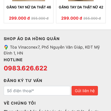
GĂNG TAY NỮ DA THẬT 46
GĂNG TAY DA THẬT NỮ 42
299.000 đ
299.000 đ
355.000 đ
355.000 đ
SHOP ÁO DA HỒNG QUÂN
Tòa Vinaconex7, Phố Nguyễn Văn Giáp, KĐT Mỹ
Đình 1, HN
HOTLINE
0983.626.622
ĐĂNG KÝ TƯ VẤN
Gửi liên hệ
VỀ CHÚNG TÔI