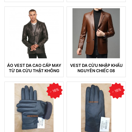
KHÔNG NỔ DA BONG TRÓC
04
DA (100)
ÁO VEST DA CAO CẤP MAY
VEST DA CỪU NHẬP KHẨU
TỪ DA CỪU THẬT KHÔNG
NGUYÊN CHIẾC 08
NỔ DA (VEST 05)
- 16%
- 16%