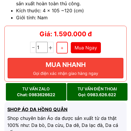
sản xuất hoàn toàn thủ công.
Kích thước:
4 x 105 ~120 (cm)
Giới tính:
Nam
Giá: 1.590.000 đ
Mua Ngay
MUA NHANH
Gọi điện xác nhận giao hàng ngay
TƯ VẤN ZALO
TƯ VẤN ĐIỆN THOẠI
Chat: 0983626622
Gọi: 0983.626.622
SHOP ÁO DA HỒNG QUÂN
Shop chuyên bán Áo da được sản xuất từ da thật
100% như: Da bò, Da cừu, Da dê, Da lạc đà, Da cá