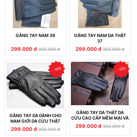
GĂNG TAY NAM 39
GĂNG TAY NAM DA THẬT
37
299.000 đ
299.000 đ
355.000 đ
355.000 đ
- 16%
- 15%
GĂNG TAY DA THẬT DA
GĂNG TAY DA DÀNH CHO
CỪU CAO CẤP MỀM MẠI VÀ
NAM GIỚI DA CỪU THẬT
BỀN ĐẸP (22)
299.000 đ
350.000 đ
CAO CẤP 20
299.000 đ
355.000 đ