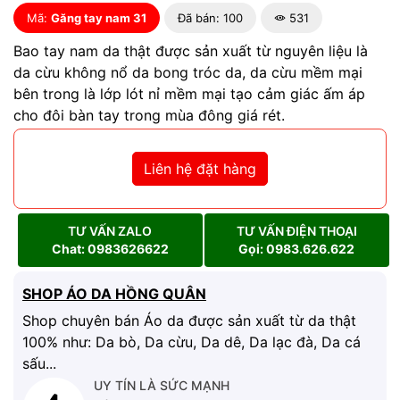
Mã:
Găng tay nam 31
Đã bán: 100
531
Bao tay nam da thật được sản xuất từ nguyên liệu là
da cừu không nổ da bong tróc da, da cừu mềm mại
bên trong là lớp lót nỉ mềm mại tạo cảm giác ấm áp
cho đôi bàn tay trong mùa đông giá rét.
Liên hệ đặt hàng
TƯ VẤN ZALO
TƯ VẤN ĐIỆN THOẠI
Chat: 0983626622
Gọi: 0983.626.622
SHOP ÁO DA HỒNG QUÂN
Shop chuyên bán Áo da được sản xuất từ da thật
100% như: Da bò, Da cừu, Da dê, Da lạc đà, Da cá
sấu...
UY TÍN LÀ SỨC MẠNH