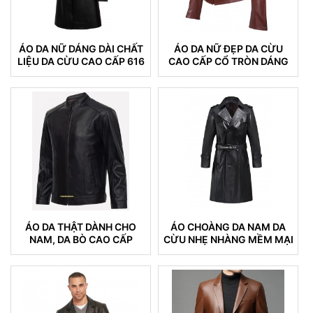
ÁO DA NỮ DÁNG DÀI CHẤT
ÁO DA NỮ ĐẸP DA CỪU
LIỆU DA CỪU CAO CẤP 616
CAO CẤP CỔ TRÒN DÁNG
TRƠN
ÁO DA THẬT DÀNH CHO
ÁO CHOÀNG DA NAM DA
NAM, DA BÒ CAO CẤP
CỪU NHẸ NHÀNG MỀM MẠI
KHÔNG NỔ DA BONG TRÓC
04
DA (100)