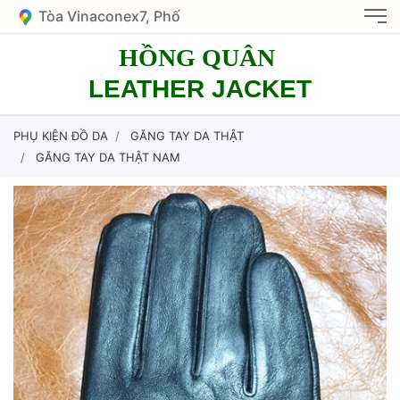
Tòa Vinaconex7, Phố
Nguyễn Văn Giáp, KĐT
HỒNG QUÂN
Mỹ Đình 1, HN
LEATHER JACKET
PHỤ KIỆN ĐỒ DA
GĂNG TAY DA THẬT
GĂNG TAY DA THẬT NAM