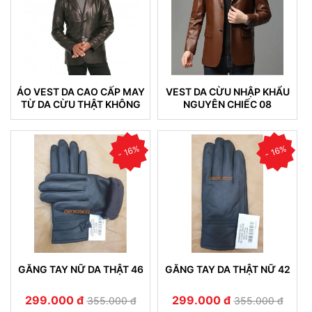
ÁO VEST DA CAO CẤP MAY
VEST DA CỪU NHẬP KHẨU
TỪ DA CỪU THẬT KHÔNG
NGUYÊN CHIẾC 08
NỔ DA (VEST 05)
- 16%
- 16%
GĂNG TAY NỮ DA THẬT 46
GĂNG TAY DA THẬT NỮ 42
299.000 đ
299.000 đ
355.000 đ
355.000 đ